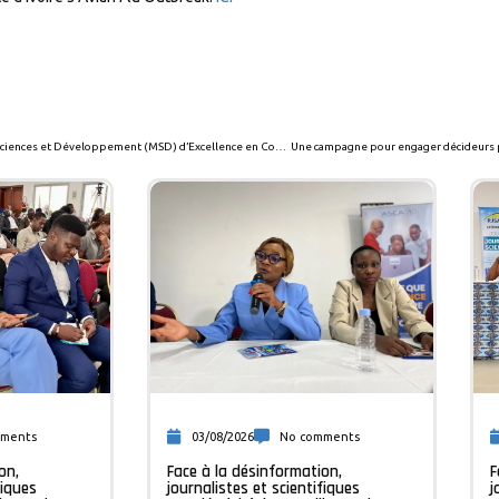
ASCA reçoit le Prix Médias, Sciences et Développement (MSD) d’Excellence en Communication Scientifique
mments
03/08/2026
No comments
on,
Face à la désinformation,
F
fiques
journalistes et scientifiques
j