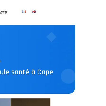
ACTS
d
eule santé à Cape