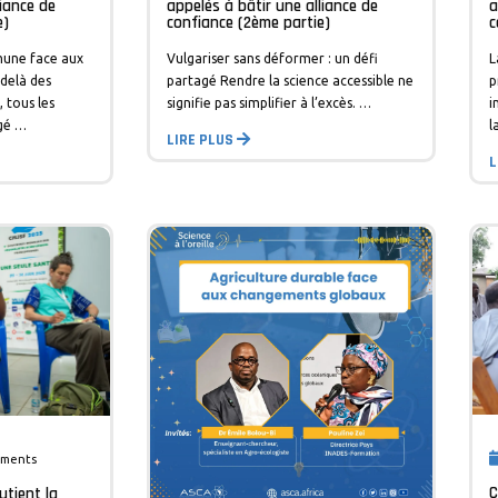
liance de
appelés à bâtir une alliance de
a
e)
confiance (2ème partie)
c
mune face aux
Vulgariser sans déformer : un défi
L
delà des
partagé Rendre la science accessible ne
p
 tous les
signifie pas simplifier à l’excès. …
i
gé …
l
LIRE PLUS
L
mments
C
utient la