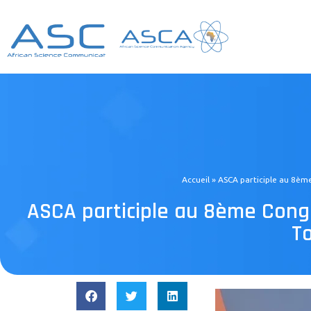
Accueil
»
ASCA participle au 8èm
ASCA participle au 8ème Congr
T