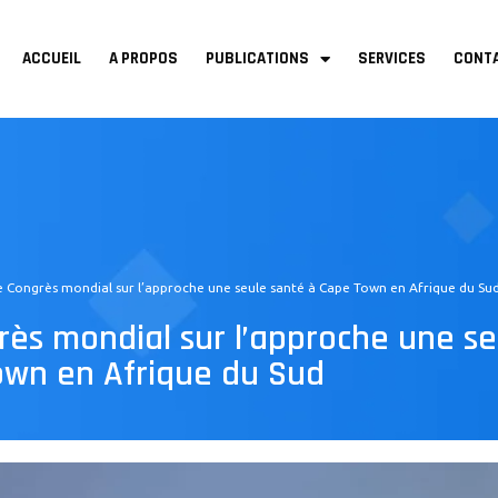
Menu
ACCUEIL
A PROPOS
PUBLICATIONS
SERVICES
CONT
e Congrès mondial sur l’approche une seule santé à Cape Town en Afrique du Su
ès mondial sur l’approche une s
own en Afrique du Sud