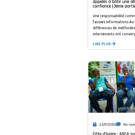
appelés à bâtir une al
confiance (3ème parti
Une responsabilité com
fausses informations Au-
différences de méthodes,
intervenants ont conver
LIRE PLUS
23/07/2026
No co
Côte d’Ivoire : ASCA so