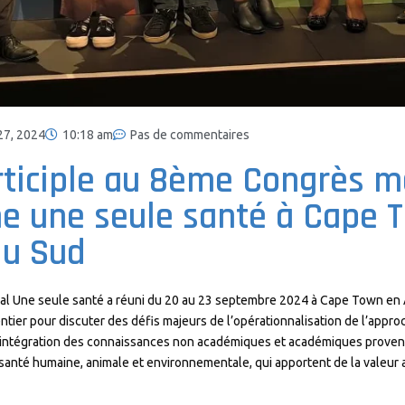
27, 2024
10:18 am
Pas de commentaires
ticiple au 8ème Congrès m
he une seule santé à Cape 
du Sud
l Une seule santé a réuni du 20 au 23 septembre 2024 à Cape Town en 
ntier pour discuter des défis majeurs de l’opérationnalisation de l’appro
’intégration des connaissances non académiques et académiques provenan
anté humaine, animale et environnementale, qui apportent de la valeur a