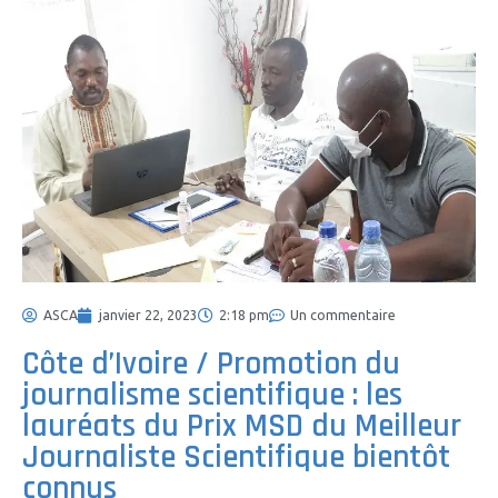
ASCA
janvier 22, 2023
2:18 pm
Un commentaire
Côte d’Ivoire / Promotion du
journalisme scientifique : les
lauréats du Prix MSD du Meilleur
Journaliste Scientifique bientôt
connus