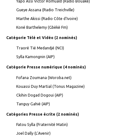
Yapo Assi Victor Romuald (Radio Bouaké)
Gueye Assana (Radio Treichville)
Marthe Akissi (Radio Côte d’Ivoire)
Koné Barthelemy (Gbèkè Fm)
Catégorie Télé et Vidéo (2 nominés)
Traoré Tié Medandjé (NCI)
Sylla Kamongnin (AIP)
Catégorie Presse numérique (4 nominés)
Fofana Zoumana (Woroba.net)
Kouassi Duy Martial (Tonus Magazine)
Ckihin Dogad Dogoui (AIP)
Tanguy Gahié (AIP)
Catégories Presse écrite (2 nominés)
Fatou Sylla (Fraternité Matin)
Joel Dally (L’Avenir)