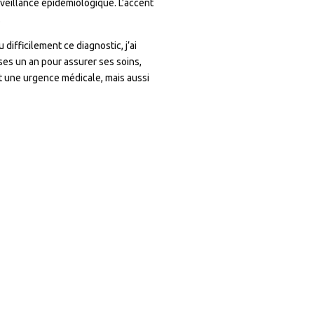
rveillance épidémiologique. L’accent
.
ifficilement ce diagnostic, j’ai
 ses un an pour assurer ses soins,
t une urgence médicale, mais aussi