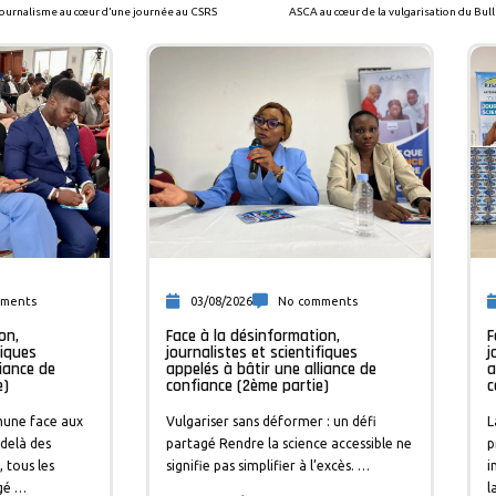
 journalisme au cœur d’une journée au CSRS
mments
03/08/2026
No comments
on,
Face à la désinformation,
F
fiques
journalistes et scientifiques
j
liance de
appelés à bâtir une alliance de
a
e)
confiance (2ème partie)
c
mune face aux
Vulgariser sans déformer : un défi
L
delà des
partagé Rendre la science accessible ne
p
 tous les
signifie pas simplifier à l’excès. …
i
gé …
l