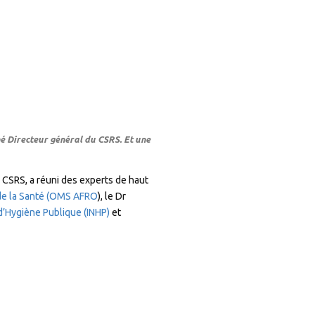
né
Directeur général du CSRS. Et une
 CSRS, a réuni des experts de haut
 de la Santé (OMS AFRO
), le Dr
l d’Hygiène Publique (INHP)
et