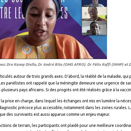
as: Dre Kanny Diallo,
Dr André Bita (OMS AFRO)
,
Dr Félix Koffi (INHP) et 
iculés autour de trois grands axes. D’abord, la réalité de la maladie, qui
 Les panélistes ont rappelé que la méningite demeure une urgence de sa
lusieurs pays africains. Si des progrès ont été réalisés grâce à la vaccina
t la prise en charge, dans lequel les échanges ont mis en lumière la néce
 diagnostic précoce plus accessible, notamment dans les zones rurales. La
que des survivants est aussi apparue comme un enjeu majeur.
 actions de terrain, les participants ont plaidé pour une meilleure coordin