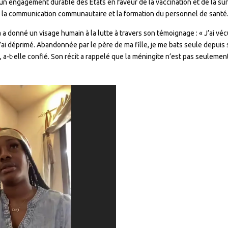
u’un engagement durable des États en faveur de la vaccination et de la su
 la communication communautaire et la formation du personnel de santé
onné un visage humain à la lutte à travers son témoignage : « J’ai vécu d
j’ai déprimé. Abandonnée par le père de ma fille, je me bats seule depuis
a-t-elle confié. Son récit a rappelé que la méningite n’est pas seulemen