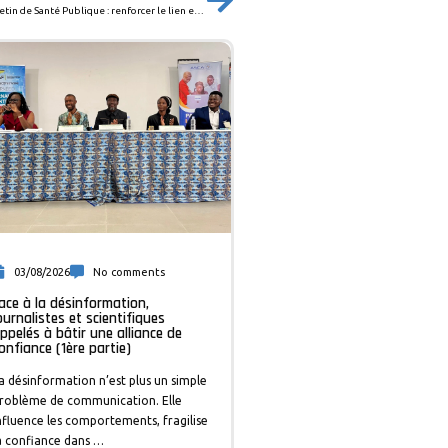
ASCA au cœur de la vulgarisation du Bulletin de Santé Publique : renforcer le lien entre science, médias et citoyens
03/08/2026
No comments
ace à la désinformation,
ournalistes et scientifiques
ppelés à bâtir une alliance de
onfiance (1ère partie)
a désinformation n’est plus un simple
roblème de communication. Elle
nfluence les comportements, fragilise
a confiance dans …