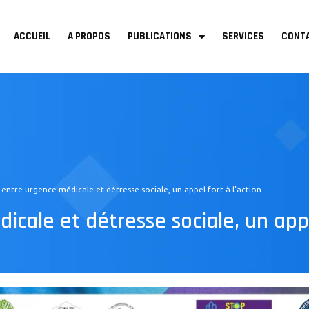
Menu
ACCUEIL
A PROPOS
PUBLICATIONS
SERVICES
CONT
 entre urgence médicale et détresse sociale, un appel fort à l’action
cale et détresse sociale, un appe