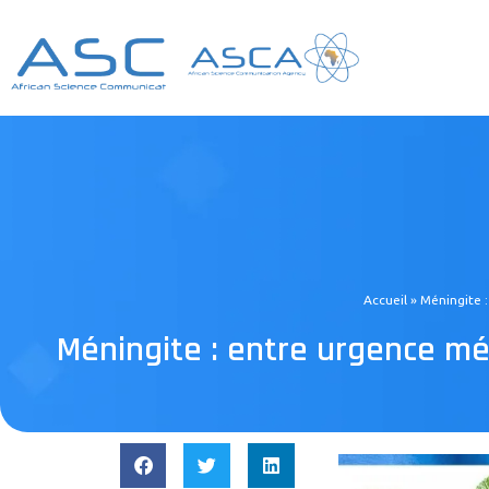
Accueil
»
Méningite :
Méningite : entre urgence médi