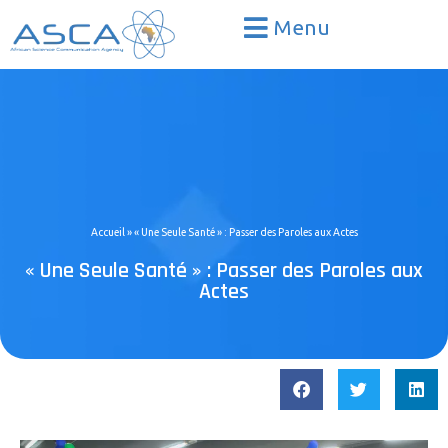
Menu
Accueil
»
« Une Seule Santé » : Passer des Paroles aux Actes
« Une Seule Santé » : Passer des Paroles aux
Actes