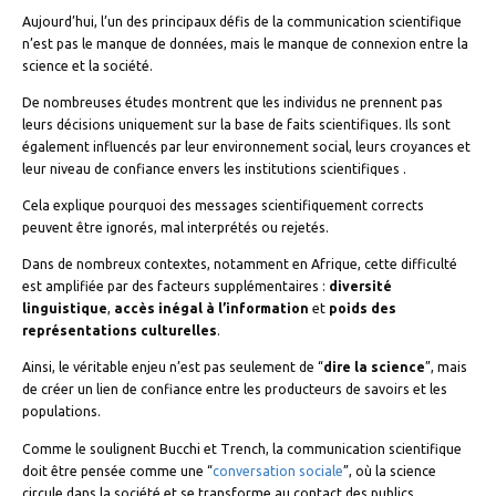
Aujourd’hui, l’un des principaux défis de la communication scientifique
n’est pas le manque de données, mais le manque de connexion entre la
science et la société.
De nombreuses études montrent que les individus ne prennent pas
leurs décisions uniquement sur la base de faits scientifiques. Ils sont
également influencés par leur environnement social, leurs croyances et
leur niveau de confiance envers les institutions scientifiques .
Cela explique pourquoi des messages scientifiquement corrects
peuvent être ignorés, mal interprétés ou rejetés.
Dans de nombreux contextes, notamment en Afrique, cette difficulté
est amplifiée par des facteurs supplémentaires :
diversité
linguistique
,
accès inégal à l’information
et
poids des
représentations culturelles
.
Ainsi, le véritable enjeu n’est pas seulement de “
dire la science
”, mais
de créer un lien de confiance entre les producteurs de savoirs et les
populations.
Comme le soulignent Bucchi et Trench, la communication scientifique
doit être pensée comme une “
conversation sociale
”, où la science
circule dans la société et se transforme au contact des publics .